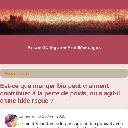
Accueil
Catégories
Profil
Messages
Accueil
>
Sujet
Est-ce que manger bio peut vraiment
contribuer à la perte de poids, ou s'agit-il
d'une idée reçue ?
Lumière
- le 25 Avril 2025
Je me demandais si le passage au bio pouvait avoir