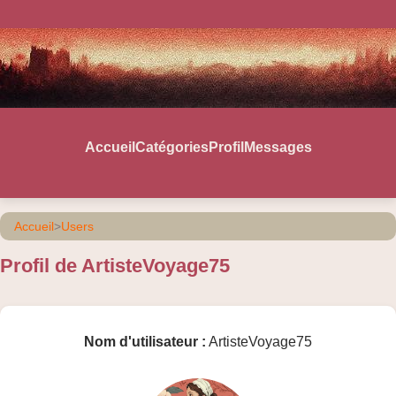
Accueil
Catégories
Profil
Messages
Accueil
>
Users
Profil de ArtisteVoyage75
Nom d'utilisateur :
ArtisteVoyage75