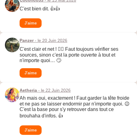
Cocorico33
- le 13 Mai 2026
C'est bien dit. 👍👍
J'aime
Panzer
- le 20 Juin 2026
C'est clair et net ! 🧘‍♀️ Faut toujours vérifier ses
sources, sinon c'est la porte ouverte à tout et
n'importe quoi… 🙄
J'aime
Aetheria
- le 22 Juin 2026
Ah mais oui, exactement ! Faut garder la tête froide
et ne pas se laisser endormir par n'importe quoi. 😉
C'est la base pour s'y retrouver dans tout ce
brouhaha d'infos. 👍
J'aime