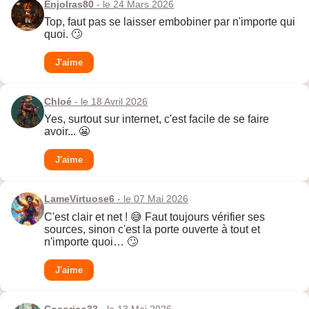
Enjolras80
- le 24 Mars 2026
Top, faut pas se laisser embobiner par n'importe qui
quoi. 🙄
J'aime
Chloé
- le 18 Avril 2026
Yes, surtout sur internet, c'est facile de se faire
avoir... 😬
J'aime
LameVirtuose6
- le 07 Mai 2026
C'est clair et net ! 😅 Faut toujours vérifier ses
sources, sinon c'est la porte ouverte à tout et
n'importe quoi… 🙄
J'aime