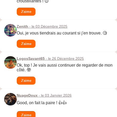
croustillantes ! 😉
J'aime
Zenith
- le 03 Décembre 2025
Oui, je vous tiendrais au courant si j'en trouve. 🧐
J'aime
LogosSavant65
- le 26 Décembre 2025
Ok, top ! Je vais aussi continuer de regarder de mon
côté. 🤓
J'aime
NuageDoux
- le 03 Janvier 2026
Good, on fait la paire ! 👍👍
J'aime