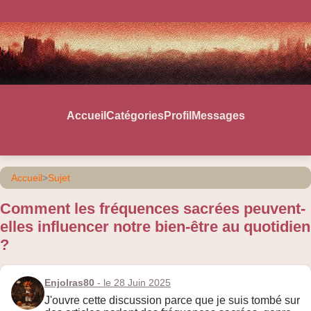
Accueil
Catégories
Profil
Messages
Accueil
>
Sujet
Comment les fréquences sacrées peuvent-
elles influencer notre bien-être au quotidien
?
Enjolras80
- le 28 Juin 2025
J'ouvre cette discussion parce que je suis tombé sur