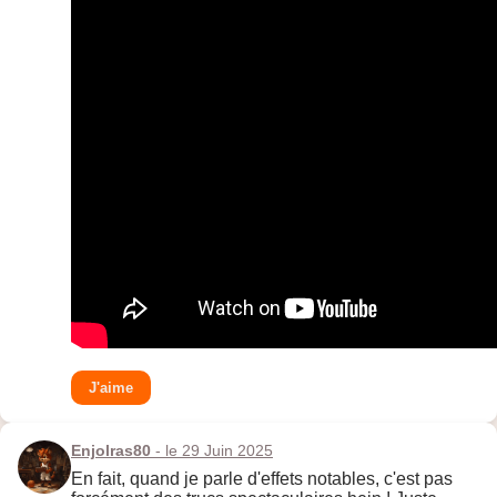
J'aime
Enjolras80
- le 29 Juin 2025
En fait, quand je parle d'effets notables, c'est pas