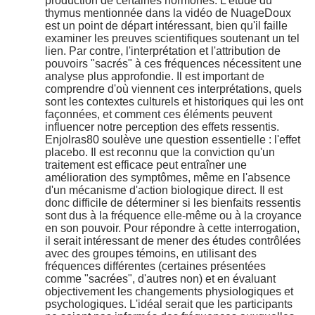
production de certaines hormones. L'étude du
thymus mentionnée dans la vidéo de NuageDoux
est un point de départ intéressant, bien qu'il faille
examiner les preuves scientifiques soutenant un tel
lien. Par contre, l'interprétation et l'attribution de
pouvoirs "sacrés" à ces fréquences nécessitent une
analyse plus approfondie. Il est important de
comprendre d'où viennent ces interprétations, quels
sont les contextes culturels et historiques qui les ont
façonnées, et comment ces éléments peuvent
influencer notre perception des effets ressentis.
Enjolras80 soulève une question essentielle : l'effet
placebo. Il est reconnu que la conviction qu'un
traitement est efficace peut entraîner une
amélioration des symptômes, même en l'absence
d'un mécanisme d'action biologique direct. Il est
donc difficile de déterminer si les bienfaits ressentis
sont dus à la fréquence elle-même ou à la croyance
en son pouvoir. Pour répondre à cette interrogation,
il serait intéressant de mener des études contrôlées
avec des groupes témoins, en utilisant des
fréquences différentes (certaines présentées
comme "sacrées", d'autres non) et en évaluant
objectivement les changements physiologiques et
psychologiques. L'idéal serait que les participants