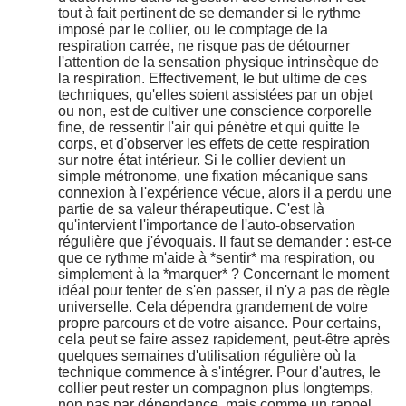
tout à fait pertinent de se demander si le rythme
imposé par le collier, ou le comptage de la
respiration carrée, ne risque pas de détourner
l'attention de la sensation physique intrinsèque de
la respiration. Effectivement, le but ultime de ces
techniques, qu'elles soient assistées par un objet
ou non, est de cultiver une conscience corporelle
fine, de ressentir l'air qui pénètre et qui quitte le
corps, et d'observer les effets de cette respiration
sur notre état intérieur. Si le collier devient un
simple métronome, une fixation mécanique sans
connexion à l'expérience vécue, alors il a perdu une
partie de sa valeur thérapeutique. C'est là
qu'intervient l'importance de l'auto-observation
régulière que j'évoquais. Il faut se demander : est-ce
que ce rythme m'aide à *sentir* ma respiration, ou
simplement à la *marquer* ? Concernant le moment
idéal pour tenter de s'en passer, il n'y a pas de règle
universelle. Cela dépendra grandement de votre
propre parcours et de votre aisance. Pour certains,
cela peut se faire assez rapidement, peut-être après
quelques semaines d'utilisation régulière où la
technique commence à s'intégrer. Pour d'autres, le
collier peut rester un compagnon plus longtemps,
non pas par dépendance, mais comme un rappel