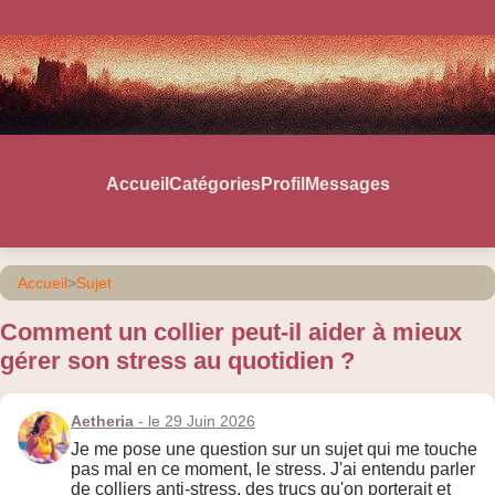
Accueil
Catégories
Profil
Messages
Accueil
>
Sujet
Comment un collier peut-il aider à mieux
gérer son stress au quotidien ?
Aetheria
- le 29 Juin 2026
Je me pose une question sur un sujet qui me touche
pas mal en ce moment, le stress. J'ai entendu parler
de colliers anti-stress, des trucs qu'on porterait et