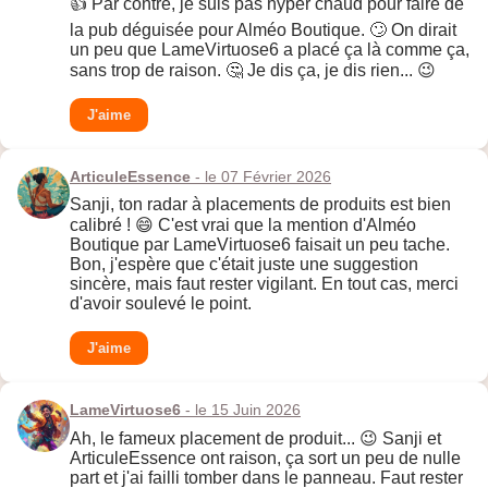
👍 Par contre, je suis pas hyper chaud pour faire de
la pub déguisée pour Alméo Boutique. 🙄 On dirait
un peu que LameVirtuose6 a placé ça là comme ça,
sans trop de raison. 🤔 Je dis ça, je dis rien... 😉
J'aime
ArticuleEssence
- le 07 Février 2026
Sanji, ton radar à placements de produits est bien
calibré ! 😄 C'est vrai que la mention d'Alméo
Boutique par LameVirtuose6 faisait un peu tache.
Bon, j'espère que c'était juste une suggestion
sincère, mais faut rester vigilant. En tout cas, merci
d'avoir soulevé le point.
J'aime
LameVirtuose6
- le 15 Juin 2026
Ah, le fameux placement de produit... 😉 Sanji et
ArticuleEssence ont raison, ça sort un peu de nulle
part et j'ai failli tomber dans le panneau. Faut rester