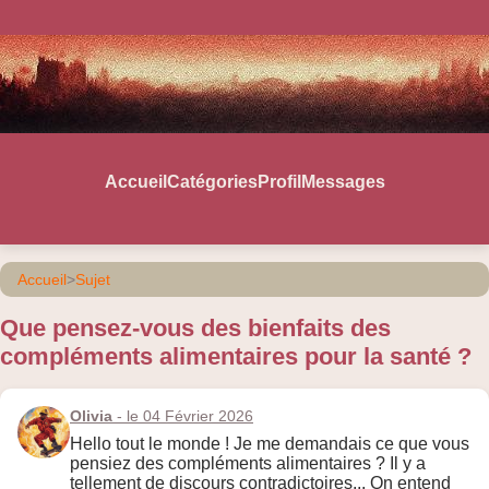
Accueil
Catégories
Profil
Messages
Accueil
>
Sujet
Que pensez-vous des bienfaits des
compléments alimentaires pour la santé ?
Olivia
- le 04 Février 2026
Hello tout le monde ! Je me demandais ce que vous
pensiez des compléments alimentaires ? Il y a
tellement de discours contradictoires... On entend