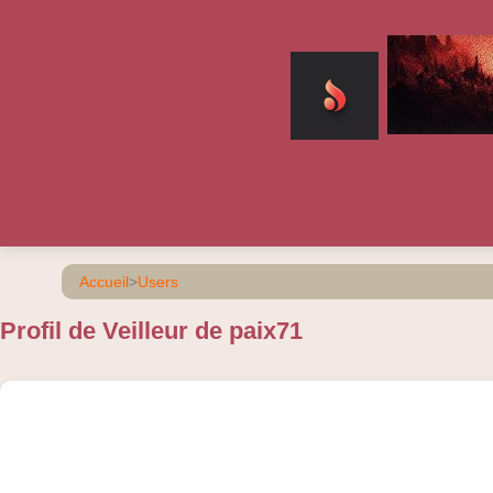
Accueil
>
Users
Profil de Veilleur de paix71